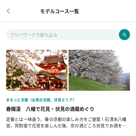
モデルコース一覧
まるっと京都（お茶の京都、伏見エリア）
春爛漫 八幡で花見・伏見の酒蔵めぐり
定番とは一味違う、春の京都の楽しみ方をご提案！石清水八幡
宮、背割堤で花見を楽しんだ後、京の酒どころ伏見でお酒を味
わう、午後からの半日コースです。