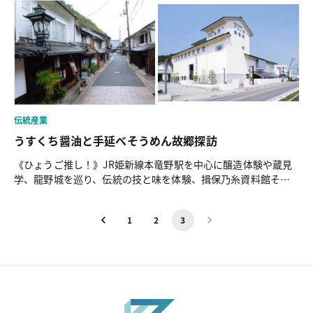
伝統産業
うすくち醤油と手延べそうめん故郷探訪
《ひょうご推し！》JR姫新線本竜野駅を中心に醸造体験や蔵見
学、龍野城を巡り、伝統の技と味を体験、揖保乃糸資料館そう
めんの里へ （こちらのモデルコースはひょうご観光本部がおす
すめする「ひょうごフィールドパビリオン」体感コースで
1
2
3
す。）