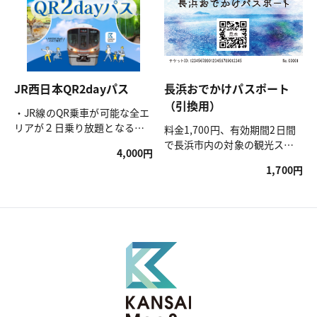
JR西日本QR2dayパス
長浜おでかけパスポート
（引換用）
・JR線のQR乗車が可能な全エ
リアが２日乗り放題となる乗
料金1,700円、有効期間2日間
車券が1枚になったおトクなフ
で長浜市内の対象の観光スポ
4,000円
リーきっぷです。

ットに入館でき、特典店舗に
1,700円
・「KANSAI MaaS」で購入
て割引・記念品の提供も受け
し、利用を開始したらQRコー
られるお得な周遊パスです。
ドを対応改札機にかざすだけ
めぐればめぐるほど、お得に
で、そのまま列車にご乗車い
なります。

ただけます。引き換え不要で
長浜駅観光案内所でカード版
スマートにご利用可能！
に引き換えてご利用くださ
い。

[入場できる施設]

長浜城歴史博物館、長浜鉄道