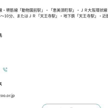
線・堺筋線「動物園前駅」・「恵美須町駅」・ＪＲ大阪環状線
5～10分、またはＪＲ「天王寺駅」・地下鉄「天王寺駅」・近
先
ス
oo.or.jp