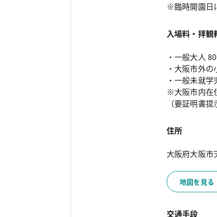
※臨時開園日
入場料・拝観
・一般大人 80
・大阪市外の小
・一般未就学児
※大阪市内在
（要証明書提
住所
大阪府大阪市天
地図を見る
交通手段