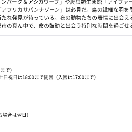
ギンパーク＆アシカワーフ」や爬虫類生態館「アイファ
「アフリカサバンナゾーン」は必見だ。鳥の繊細な羽を
新たな発見が待っている。夜の動物たちの表情に出会える
都市の真ん中で、命の鼓動と出会う特別な時間を過ごせ
0まで）

土日祝日は18:00まで開園（入園は17:00まで）
る場合は翌日）

）
